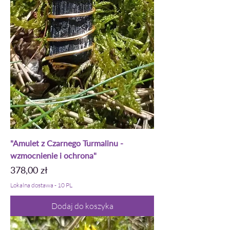
"Amulet z Czarnego Turmalinu -
wzmocnienie i ochrona"
Cena
378,00 zł
Lokalna dostawa - 10 PL
Dodaj do koszyka