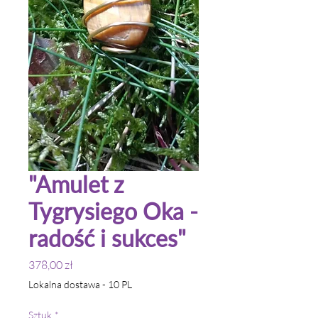
"Amulet z
Tygrysiego Oka -
radość i sukces"
Cena
378,00 zł
Lokalna dostawa - 10 PL
Sztuk
*