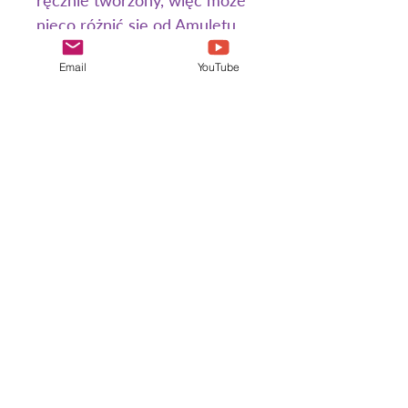
nieco różnić się od Amuletu
na zdjęciu.
Email
YouTube
Paczka jest przeze mnie
ręcznie pakowana, pachnie
różami i wanilią :-) Amulety są
tworzone przez Nas. Spirala
ma znaczenie, ponieważ łączy
Ziemię i Niebo. Wszystkie
Amulety są oprawione w
miedź jubilerską - miedź jest
zdrowotna i wzmacnia
właściwości Tygrysiego Oka.
Przy wysyłkach
zagranicznych, koszt wysyłki